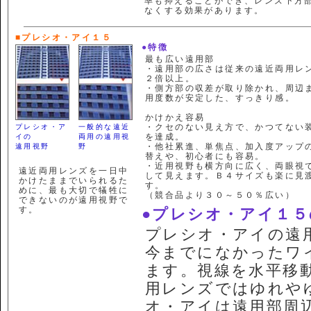
率も抑えることができ、レンズ下方
なくする効果があります。
■プレシオ・アイ１５
●特徴
最も広い遠用部
・遠用部の広さは従来の遠近両用レ
２倍以上。
・側方部の収差が取り除かれ、周辺
用度数が安定した、すっきり感。
かけかえ容易
・クセのない見え方で、かつてない
プレシオ・ア
一般的な遠近
を達成。
イの
両用の遠用視
・他社累進、単焦点、加入度アップ
遠用視野
野
替えや、初心者にも容易。
・近用視野も横方向に広く、両眼視
遠近両用レンズを一日中
して見えます。Ｂ４サイズも楽に見
かけたままでいられるた
す。
めに、最も大切で犠牲に
（競合品より３０～５０％広い）
できないのが遠用視野で
す。
●プレシオ・アイ１
プレシオ・アイの遠
今までになかったワ
ます。視線を水平移
用レンズではゆれや
オ・アイは遠用部周