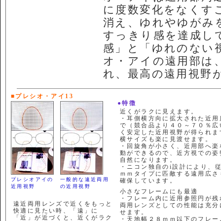
に度数変化をなくす
消え、ゆれやゆがみ
すっきり感を達成し
感」と「ゆれのない
オ・アイの遠用部は
れ、最高の遠用視野
■プレシオ・アイ13
●特徴
近くがラクに見えます。
・耳側横方向に拡大された近用
で（競合品より４０～７０％広
く安定した近用視野が得られま
横サイズも楽に見渡せます。
・回旋角が小さく、近用部へ楽
動ができるので、近方視での姿
自然になります。
・ニコン独自のi設計により、
ｍｍタイプに匹敵する遠用広さ
プレシオアイの
一般的な遠近両用
確保しています。
近用視野
の近用視野
小さなフレームにも最適
・フレーム内に近用参照円が残
遠近両用レンズで近くをもっと
両用レンズとしての性能は充分
快適に見たい時、「遠」に
せます。
「近」が近づくと、近くがラク
・天地幅２８ｍｍ以下のフレー