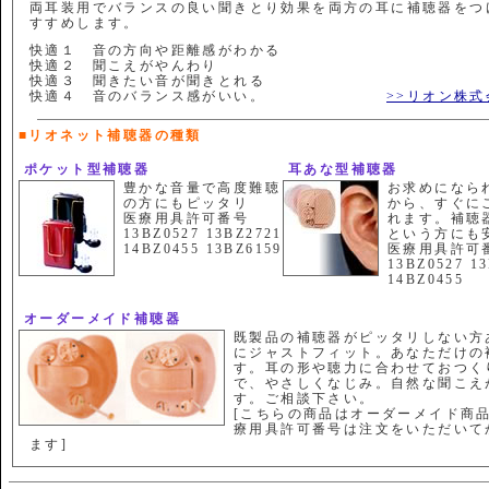
両耳装用でバランスの良い聞きとり効果を両方の耳に補聴器をつ
すすめします。
快適１ 音の方向や距離感がわかる
快適２ 聞こえがやんわり
快適３ 聞きたい音が聞きとれる
快適４ 音のバランス感がいい。
>>リオン株式会社 
■リオネット補聴器の種類
ポケット型補聴器
耳あな型補聴器
豊かな音量で高度難聴
お求めになら
の方にもピッタリ
から、すぐに
医療用具許可番号
れます。補聴
13BZ0527 13BZ2721
という方にも
14BZ0455 13BZ6159
医療用具許
13BZ0527 1
14BZ0455
オーダーメイド補聴器
既製品の補聴器がピッタリしない方
にジャストフィット。あなただけの
す。耳の形や聴力に合わせておつく
で、やさしくなじみ。自然な聞こえ
す。ご相談下さい。
[こちらの商品はオーダーメイド商
療用具許可番号は注文をいただいて
ます]