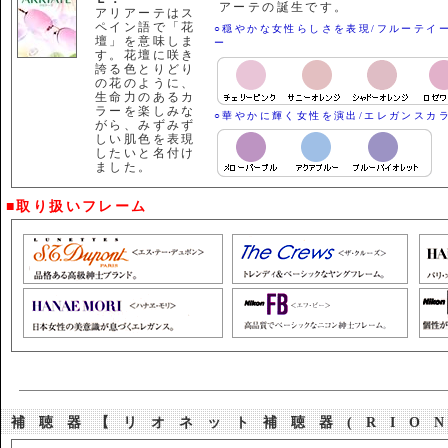
アーテの誕生です。
アリアーテはス
ペイン語で「花
○穏やかな女性らしさを表現/フルーテイ
壇」を意味しま
ー
す。花壇に咲き
誇る色とりどり
の花のように、
生命力のあるカ
ラーを楽しみな
○華やかに輝く女性を演出/エレガンスカ
がら、みずみず
しい肌色を表現
したいと名付け
ました。
■取り扱いフレーム
補聴器【リオネット補聴器(RIO