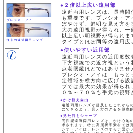
●２倍以上広い遠用部
遠近両用レンズは、長時間
も重要です。プレシオ・ア
プレシオ・アイ
ぼやけず、鮮明な見え方を
大の遠用視野が得られ、一
以上広い明視野が得られま
従来の遠近両用レンズ
タイプとほぼ同等の遠用広
●使いやすい近用部
遠近両用レンズの近用度数
下方視線での近方視という
点老眼鏡ほどではありませ
プレシオ・アイは、もっと
定領域を横方向に広げる設
プでは最大の効果が得られ
０％～７０％も手元の視野
●かけ替え自由
遠近両用レンズが普及したこれから
にできるよう、見え方のクセを徹底
●見た目もシャープ
高性能遠近両用レンズは、かけ心地
求されます。特に高屈折率素材では
シオ・アイは、レンズのオモテ面が