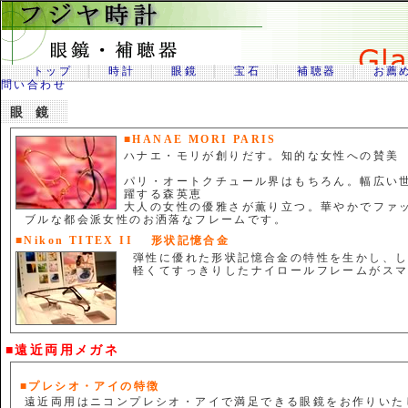
トップ
│
時計
│
眼鏡
│
宝石
│
補聴器
│
お薦
問い合わせ
眼鏡
■HANAE MORI PARIS
ハナエ・モリが創りだす。知的な女性への賛美
パリ・オートクチュール界はもちろん。幅広い
躍する森英恵
大人の女性の優雅さが薫り立つ。華やかでファ
ブルな都会派女性のお洒落なフレームです。
■Nikon TITEX II 形状記憶合金
弾性に優れた形状記憶合金の特性を生かし、
軽くてすっきりしたナイロールフレームがス
■遠近両用メガネ
■プレシオ・アイの特徴
遠近両用はニコンプレシオ・アイで満足できる眼鏡をお作りいた