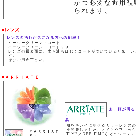
かつ必要な近用視
られます。
■レンズ
レンズの汚れが気になる方への朗報！
イージークリーン・コート
イージークリーン・コート９９
レンズの最表面に、水も油もはじくコートがついているため、レ
す。
ぜひご用命下さい。
■ＡＲＲＩＡＴＥ
あ、顔が明る
果！
肌をキレイに見せるカラーレンズ
を開発しました。メイクやファッシ
＊ＡＲＲＩＡＴ
TIME／OFF TIMEなどのシ
Ｅ：